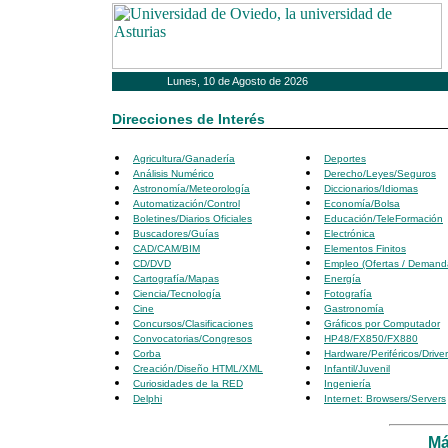
Lunes, 10 de Agosto de 2026
Direcciones de Interés
Agricultura/Ganadería
Deportes
Análisis Numérico
Derecho/Leyes/Seguros
Astronomía/Meteorología
Diccionarios/Idiomas
Automatización/Control
Economía/Bolsa
Boletines/Diarios Oficiales
Educación/TeleFormación
Buscadores/Guías
Electrónica
CAD/CAM/BIM
Elementos Finitos
CD/DVD
Empleo (Ofertas / Demand
Cartografía/Mapas
Energía
Ciencia/Tecnología
Fotografía
Cine
Gastronomía
Concursos/Clasificaciones
Gráficos por Computador
Convocatorias/Congresos
HP48/FX850/FX880
Corba
Hardware/Periféricos/Drive
Creación/Diseño HTML/XML
Infantil/Juvenil
Curiosidades de la RED
Ingeniería
Delphi
Internet: Browsers/Servers
Má